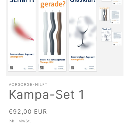
Medien
1
VORSORGE-HILFT
in
Kampa-Set 1
Modal
öffnen
Normaler
€92,00 EUR
Preis
inkl. MwSt.