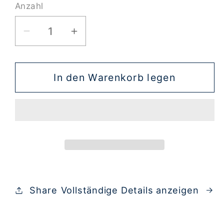
Anzahl
Verringere
Erhöhe
die
die
Menge
Menge
für
für
In den Warenkorb legen
Kampa-
Kampa-
Set
Set
1
1
Share
Vollständige Details anzeigen